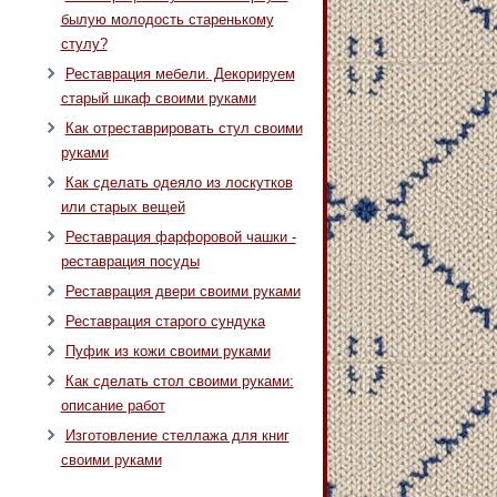
былую молодость старенькому
стулу?
Реставрация мебели. Декорируем
старый шкаф своими руками
Как отреставрировать стул своими
руками
Как сделать одеяло из лоскутков
или старых вещей
Реставрация фарфоровой чашки -
реставрация посуды
Реставрация двери своими руками
Реставрация старого сундука
Пуфик из кожи своими руками
Как сделать стол своими руками:
описание работ
Изготовление стеллажа для книг
своими руками