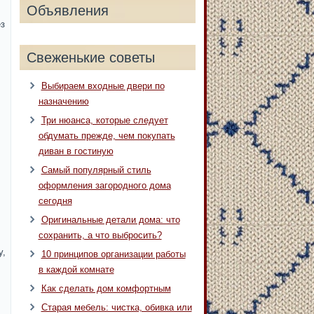
Объявления
з
Свеженькие советы
Выбираем входные двери по
назначению
Три нюанса, которые следует
обдумать прежде, чем покупать
диван в гостиную
Самый популярный стиль
оформления загородного дома
сегодня
Оригинальные детали дома: что
сохранить, а что выбросить?
у,
10 принципов организации работы
в каждой комнате
Как сделать дом комфортным
Старая мебель: чистка, обивка или