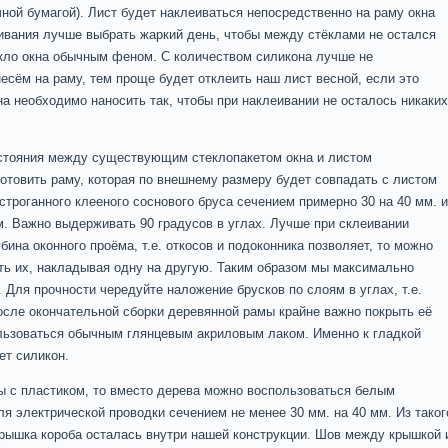
ной бумагой). Лист будет наклеиваться непосредственно на раму окна
вания лучше выбрать жаркий день, чтобы между стёклами не остался
кло окна обычным феном. С количеством силикона лучше не
сём на раму, тем проще будет отклеить наш лист весной, если это
на необходимо наносить так, чтобы при наклеивании не осталось никаких
сстояния между существующим стеклопакетом окна и листом
готовить раму, которая по внешнему размеру будет совпадать с листом
строганного клееного соснового бруса сечением примерно 30 на 40 мм. и
м. Важно выдерживать 90 градусов в углах. Лучше при склеивании
ина оконного проёма, т.е. откосов и подоконника позволяет, то можно
ить их, накладывая одну на другую. Таким образом мы максимально
Для прочности чередуйте наложение брусков по слоям в углах, т.е.
осле окончательной сборки деревянной рамы крайне важно покрыть её
льзоваться обычным глянцевым акриловым лаком. Именно к гладкой
ет силикон.
ты с пластиком, то вместо дерева можно воспользоваться белым
 электрической проводки сечением не менее 30 мм. на 40 мм. Из таког
крышка короба осталась внутри нашей конструкции. Шов между крышкой 