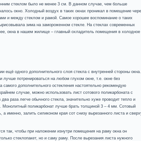
нним стеклом было не менее 3 см. В данном случае, чем больше
чалось окно. Холодный воздух в таких окнах проникал в помещение чере
ми и между стеклом и рамой. Самое хорошее воспоминание о таких
ырисовывала зима на замороженном стекле. На стеклах современных
енее, окна в нашем жилище – главный охладитель помещения в холодное
ии ещё одного дополнительного слоя стекла с внутренней стороны окна.
и лучше потренироваться на любом глухом окне, т.е. окне без
а самого дополнительного остекления настоятельно рекомендую
крайнем случае, можно использовать лист сотового поликарбоната с
два раза легче обычного стекла, значительно хуже проводит тепло и
. Монолитный поликарбонат лучше брать толщиной 3 – 4 мм. Сотовый
 а именно, залить силиконом края сот снизу вырезанного листа и сверх
ся так, чтобы при наложении изнутри помещения на раму окна он
олько стеклопакет, но и саму раму. После вырезания листа нужного