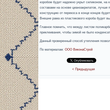
коробом будет надежно укрыт силиконом, на к
составами на основе цианоакрилатов, лучше 
конструкцию от перекоса в конце концов буде
Внешне рама из пластикового короба будет вы
Главное помнить, что между листом поликарб
приклеивания, чтобы зимой не было конденсат
Данный проверенный способ утепления позвол
По материалам:
ООО ВиконаСтрой
< Предыдущая