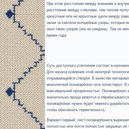
При этом расстояние между внешним и внутре
расстояние между стёклами, тем теплее полу
крохотные или не крохотные щели между рама
окнах оставляли волшебные узоры, которые в
окон таких узоров уже не увидишь. Тем не м
время года.
Суть доступного утепления состоит в наложен
Для начала освоения этой нехитрой технологи
открывающейся створки. В качестве материал
монолитный поликарбонат или полистирол. В 
максимальной прозрачностью. Поликарбонат в 
значительно проще режется и обрабатывается
поликарбонат нужно будет немного доработать,
чтобы обеспечить герметичность.
Вариант первый: лист поликарбоната вырезает
полностью или почти полностью закрывал не т