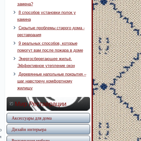
замена?
8 способов установки полок у
камина
Скрытые проблемы старого дома -
реставрация
9 реальных способов, которые
помогут вам после пожара в доме
Энергосберегающее жильё.
Эффективное утепление окон
Деревянные напольные покрытия –
шаг навстречу комфортному
жилищу
Мир Реставрации
Аксессуары для дома
Дизайн интерьера
о
и
Реставрация мебели