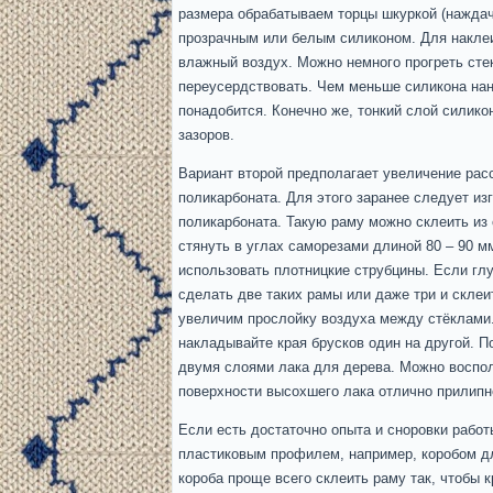
размера обрабатываем торцы шкуркой (наждач
прозрачным или белым силиконом. Для наклеи
влажный воздух. Можно немного прогреть сте
переусердствовать. Чем меньше силикона нане
понадобится. Конечно же, тонкий слой силико
зазоров.
Вариант второй предполагает увеличение ра
поликарбоната. Для этого заранее следует из
поликарбоната. Такую раму можно склеить из 
стянуть в углах саморезами длиной 80 – 90 м
использовать плотницкие струбцины. Если глуб
сделать две таких рамы или даже три и скле
увеличим прослойку воздуха между стёклами. 
накладывайте края брусков один на другой. П
двумя слоями лака для дерева. Можно воспо
поверхности высохшего лака отлично прилипн
Если есть достаточно опыта и сноровки рабо
пластиковым профилем, например, коробом для
короба проще всего склеить раму так, чтобы 