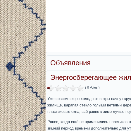
Объявления
Энергосберегающее жил
( 0 Votes )
Уже совсем скоро холодные ветры начнут кру
жилище, царапая стекло голыми ветвями дере
пластиковые окна, всё равно к зиме лучше по
Ранее, когда ещё не применялись пластиковы
зимний период времени дополнительно для ут