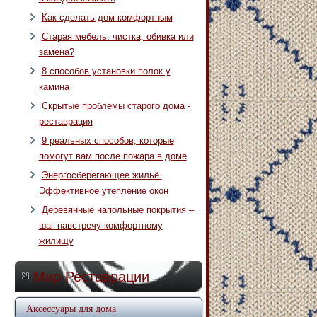
Как сделать дом комфортным
Старая мебель: чистка, обивка или
замена?
8 способов установки полок у
камина
Скрытые проблемы старого дома -
реставрация
9 реальных способов, которые
помогут вам после пожара в доме
Энергосберегающее жильё.
Эффективное утепление окон
Деревянные напольные покрытия –
шаг навстречу комфортному
жилищу
Мир Реставрации
Аксессуары для дома