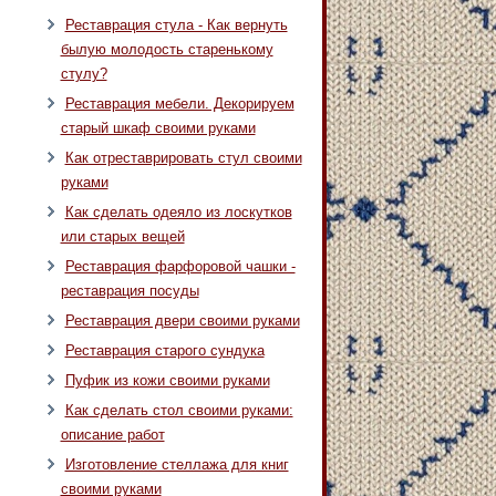
Реставрация стула - Как вернуть
былую молодость старенькому
стулу?
Реставрация мебели. Декорируем
старый шкаф своими руками
Как отреставрировать стул своими
руками
Как сделать одеяло из лоскутков
или старых вещей
Реставрация фарфоровой чашки -
реставрация посуды
Реставрация двери своими руками
Реставрация старого сундука
Пуфик из кожи своими руками
Как сделать стол своими руками:
описание работ
Изготовление стеллажа для книг
своими руками