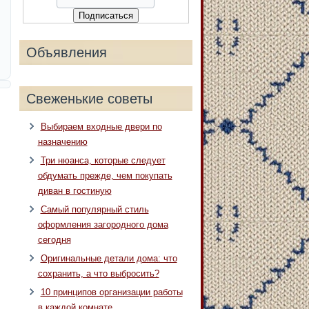
Объявления
Свеженькие советы
Выбираем входные двери по
назначению
Три нюанса, которые следует
обдумать прежде, чем покупать
диван в гостиную
Самый популярный стиль
оформления загородного дома
сегодня
Оригинальные детали дома: что
сохранить, а что выбросить?
10 принципов организации работы
в каждой комнате