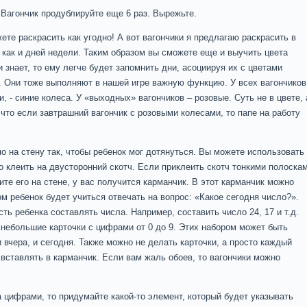
 Вагончик продублируйте еще 6 раз. Вырежьте.
те раскрасить как угодно! А вот вагончики я предлагаю раскрасить в
е как и дней недели. Таким образом вы сможете еще и выучить цвета
и знает, то ему легче будет запомнить дни, асоциируя их с цветами
. Они тоже выполняют в нашей игре важную функцию. У всех вагончиков
 - синие колеса. У «выходных» вагончиков – розовые. Суть не в цвете, 
что если завтрашний вагончик с розовыми колесами, то папе на работу
о на стену так, чтобы ребенок мог дотянуться. Вы можете использовать
о клеить на двусторонний скотч. Если приклеить скотч тонкими полоска
ите его на стене, у вас получится карманчик. В этот карманчик можно
м ребенок будет учиться отвечать на вопрос: «Какое сегодня число?».
ть ребенка составлять числа. Например, составить число 24, 17 и т.д.
 небольшие карточки с цифрами от 0 до 9. Этих набором может быть
 вчера, и сегодня. Также можно не делать карточки, а просто каждый
 вставлять в карманчик. Если вам жаль обоев, то вагончики можно
а цифрами, то придумайте какой-то элемент, который будет указывать