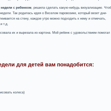
 недели с ребенком
, решила сделать какую-нибудь визуализацию. Что
 недели. Так родилась идея о Веселом паровозике, который везет дни-
леивается на стену, каждое утро можно подходить к нему и отмечать,
и т.д.
исовала их и вырезала из картона. Мой ребенк с удовольствием помогал
едели для детей вам понадобится:
исовать колеса)