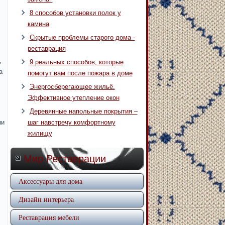
8 способов установки полок у
камина
Скрытые проблемы старого дома -
реставрация
,
9 реальных способов, которые
а
помогут вам после пожара в доме
Энергосберегающее жильё.
Эффективное утепление окон
Деревянные напольные покрытия –
ми
шаг навстречу комфортному
жилищу
Мир Реставрации
Аксессуары для дома
Дизайн интерьера
Реставрация мебели