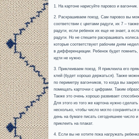
На картоне нарисуйте паровоз и вагончик.
Раскрашиваем поезд. Сам паровоз вы може
соответствии с цветами радуги, их 7 – такж
радуги, если ребенок их еще не знает, а есл
радуги. Но не спешите раскрашивать колеса
которые соответствуют рабочим дням недели,
в дифференциации. Ребенок будет помнить, 
идти не нужно.
Приклеиваем поезд. Я приклеила его прям
клей (будет хорошо держаться). Также можн
по периметру вагончиков, то когда вы закреп
помещать карточки с цифрами. Таким образо
Также это очень хорошо развивает способнос
Для этого из того же картона нужно сделать
несколько, чтобы число могло сохраняться и
день на бумаге писать сегодняшнее число и
приклеить на плакат.
Если вы не хотите пока нагружать ребенк