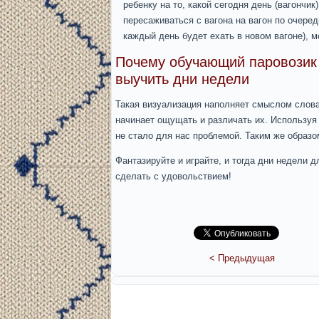
ребенку на то, какой сегодня день (вагончик
пересаживаться с вагона на вагон по очеред
каждый день будет ехать в новом вагоне), м
Почему обучающий паровозик
выучить дни недели
Такая визуализация наполняет смыслом слова
начинает ощущать и различать их. Используя 
не стало для нас проблемой. Таким же образо
Фантазируйте и играйте, и тогда дни недели 
сделать с удовольствием!
< Предыдущая