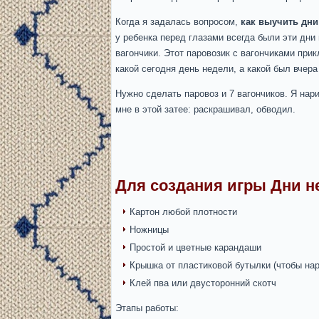
Когда я задалась вопросом,
как выучить дни
у ребенка перед глазами всегда были эти дни
вагончики. Этот паровозик с вагончиками прик
какой сегодня день недели, а какой был вчера 
Нужно сделать паровоз и 7 вагончиков. Я нар
мне в этой затее: раскрашивал, обводил.
Для создания игры Дни н
Картон любой плотности
Ножницы
Простой и цветные карандаши
Крышка от пластиковой бутылки (чтобы нар
Клей пва или двусторонний скотч
Этапы работы: