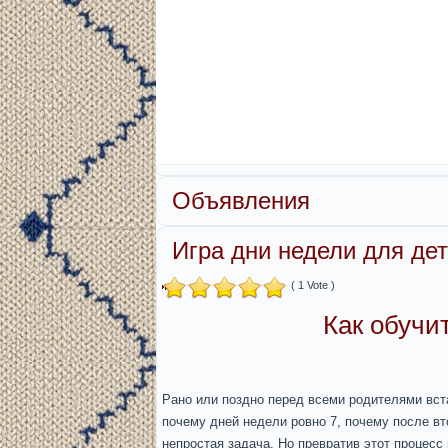
Объявления
Игра дни недели для де
( 1 Vote )
Как обучи
Рано или поздно перед всеми родителями вста
почему дней недели ровно 7, почему после вто
непростая задача. Но превратив этот процесс 