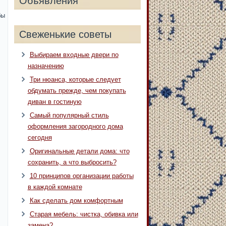
Объявления
бы
Свеженькие советы
Выбираем входные двери по
назначению
Три нюанса, которые следует
обдумать прежде, чем покупать
диван в гостиную
Самый популярный стиль
оформления загородного дома
сегодня
Оригинальные детали дома: что
сохранить, а что выбросить?
10 принципов организации работы
в каждой комнате
Как сделать дом комфортным
Старая мебель: чистка, обивка или
замена?