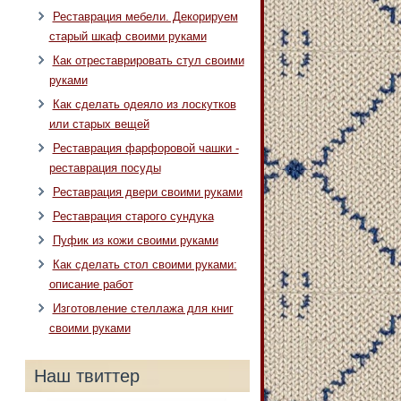
Реставрация мебели. Декорируем
старый шкаф своими руками
Как отреставрировать стул своими
руками
Как сделать одеяло из лоскутков
или старых вещей
Реставрация фарфоровой чашки -
реставрация посуды
Реставрация двери своими руками
Реставрация старого сундука
Пуфик из кожи своими руками
Как сделать стол своими руками:
описание работ
Изготовление стеллажа для книг
своими руками
Наш твиттер