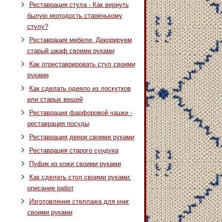
Реставрация стула - Как вернуть
былую молодость старенькому
стулу?
Реставрация мебели. Декорируем
старый шкаф своими руками
Как отреставрировать стул своими
руками
Как сделать одеяло из лоскутков
или старых вещей
Реставрация фарфоровой чашки -
реставрация посуды
Реставрация двери своими руками
Реставрация старого сундука
Пуфик из кожи своими руками
Как сделать стол своими руками:
описание работ
Изготовление стеллажа для книг
своими руками