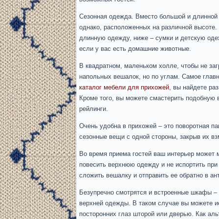
Сезонная одежда. Вместо большой и длинной 
однако, расположенных на различной высоте.
длинную одежду, ниже – сумки и детскую оде
если у вас есть домашние животные.
В квадратном, маленьком холле, чтобы не за
напольных вешалок, но по углам. Самое главн
каталог мебели для прихожей
, вы найдете ра
Кроме того, вы можете смастерить подобную 
рейлинги.
Очень удобна в прихожей – это поворотная па
сезонные вещи с одной стороны, закрыв их вз
Во время приема гостей ваш интерьер может 
повесить верхнюю одежду и не испортить при 
сложить вешалку и отправить ее обратно в ан
Безупречно смотрятся и встроенные шкафы – 
верхней одежды. В таком случае вы можете и
посторонних глаз шторой или дверью. Как аль