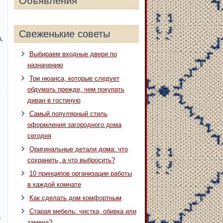
Объявления
Свеженькие советы
,
Выбираем входные двери по
назначению
Три нюанса, которые следует
.
обдумать прежде, чем покупать
диван в гостиную
Самый популярный стиль
оформления загородного дома
сегодня
Оригинальные детали дома: что
сохранить, а что выбросить?
10 принципов организации работы
в каждой комнате
Как сделать дом комфортным
Старая мебель: чистка, обивка или
е
замена?