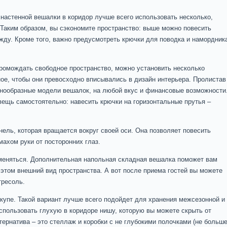
настенной вешалки в коридор лучше всего использовать несколько,
 Таким образом, вы сэкономите пространство: выше можно повесить
жду. Кроме того, важно предусмотреть крючки для поводка и намордника
громождать свободное пространство, можно установить несколько
ое, чтобы они превосходно вписывались в дизайн интерьера. Пролистав
знообразные модели вешалок, на любой вкус и финансовые возможности
вещь самостоятельно: навесить крючки на горизонтальные прутья –
нель, которая вращается вокруг своей оси. Она позволяет повесить
махом руки от посторонних глаз.
меняться. Дополнительная напольная складная вешалка поможет вам
этом внешний вид пространства. А вот после приема гостей вы можете
тресоль.
купе. Такой вариант лучше всего подойдет для хранения межсезонной и
спользовать глухую в коридоре нишу, которую вы можете скрыть от
тернатива – это стеллаж и коробки с не глубокими полочками (не больш