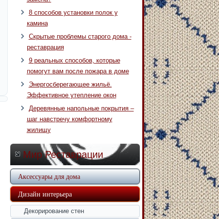
8 способов установки полок у
камина
Скрытые проблемы старого дома -
реставрация
9 реальных способов, которые
помогут вам после пожара в доме
Энергосберегающее жильё.
Эффективное утепление окон
Деревянные напольные покрытия –
шаг навстречу комфортному
жилищу
Мир Реставрации
Аксессуары для дома
Дизайн интерьера
Декорирование стен