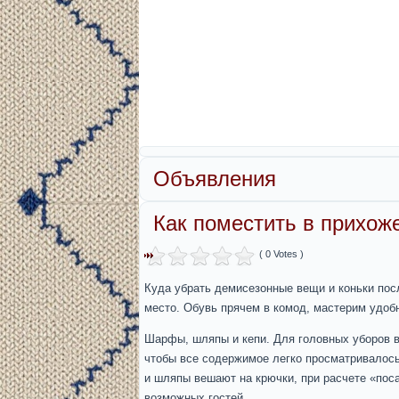
Объявления
Как поместить в прихож
( 0 Votes )
Куда убрать демисезонные вещи и коньки пос
место. Обувь прячем в комод, мастерим удобн
Шарфы, шляпы и кепи. Для головных уборов в 
чтобы все содержимое легко просматривалось
и шляпы вешают на крючки, при расчете «пос
возможных гостей.