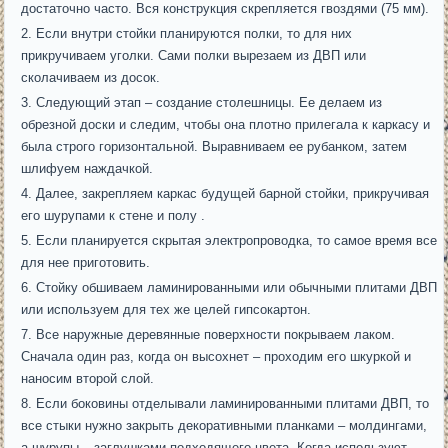
достаточно часто. Вся конструкция скрепляется гвоздями (75 мм).
Если внутри стойки планируются полки, то для них
прикручиваем уголки. Сами полки вырезаем из ДВП или
сколачиваем из досок.
Следующий этап – создание столешницы. Ее делаем из
обрезной доски и следим, чтобы она плотно прилегала к каркасу и
была строго горизонтальной. Выравниваем ее рубанком, затем
шлифуем наждачкой.
Далее, закрепляем каркас будущей барной стойки, прикручивая
его шурупами к стене и полу .
Если планируется скрытая электропроводка, то самое время все
для нее приготовить.
Стойку обшиваем ламинированными или обычными плитами ДВП
или используем для тех же целей гипсокартон.
Все наружные деревянные поверхности покрываем лаком.
Сначала один раз, когда он высохнет – проходим его шкуркой и
наносим второй слой.
Если боковины отделывали ламинированными плитами ДВП, то
все стыки нужно закрыть декоративными планками – молдингами,
а шурупы – заглушками подходящего цвета. Когда используют