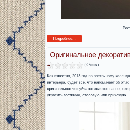
Рес
Подробнее...
Оригинальное декоратив
( 0 Votes )
Как известно, 2013 год по восточному календа
интерьера, будет все, что напоминает об эти
оригинальное чешуйчатое золотое панно, кот
украсить гостиную, столовую или прихожую.