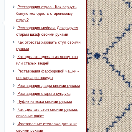
Реставрация стула - Как вернуть
былую молодость старенькому
стулу?
Реставрация мебели. Декорируем
старый шкаф своими руками
Как отреставрировать стул своими
руками
Как сделать одеяло из лоскутков
или старых вещей
Реставрация фарфоровой чашки -
реставрация посуды
Реставрация двери своими руками
Реставрация старого сундука
Пуфик из кожи своими руками
Как сделать стол своими руками:
описание работ
Изготовление стеллажа для книг
своими руками