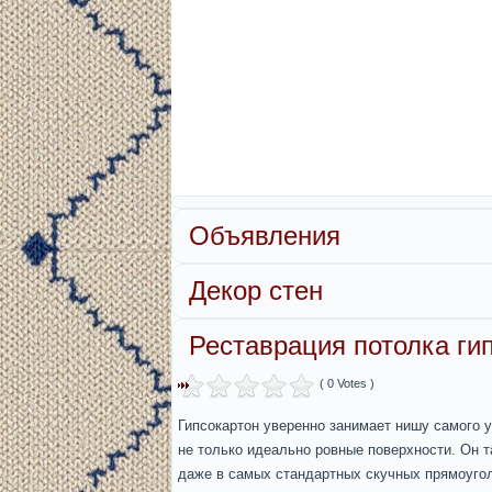
Объявления
Декор стен
Реставрация потолка ги
( 0 Votes )
Гипсокартон уверенно занимает нишу самого 
не только идеально ровные поверхности. Он 
даже в самых стандартных скучных прямоуго