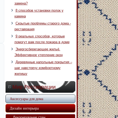
замена?
8 способов установки полок у
камина
Скрытые проблемы старого дома -
реставрация
9 реальных способов, которые
помогут вам после пожара в доме
Энергосберегающее жильё.
Эффективное утепление окон
Деревянные напольные покрытия –
шаг навстречу комфортному
жилищу
Мир Реставрации
Аксессуары для дома
Дизайн интерьера
Декорирование стен