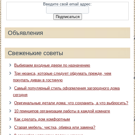
Введите свой email адрес:
Объявления
Свеженькие советы
Выбираем входные двери по назначению
Три нюанса, которые следует обдумать прежде, чем
покупать диван в гостиную
Самый популярный стиль оформления загородного дома
сегодня
Оригинальные детали дома: что сохранить, а что выбросить?
10 принципов организации работы в каждой комнате
Как сделать дом комфортным
Старая мебель: чистка, обивка или замена?