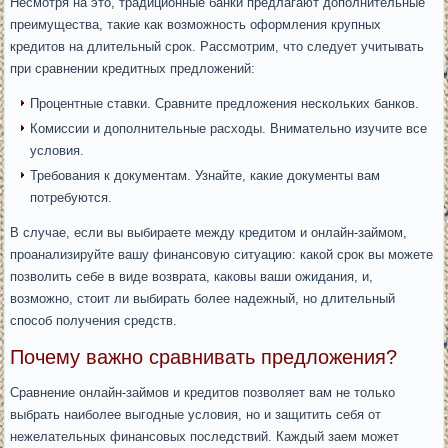
Несмотря на это, традиционные банки предлагают дополнительные
преимущества, такие как возможность оформления крупных
кредитов на длительный срок. Рассмотрим, что следует учитывать
при сравнении кредитных предложений:
Процентные ставки. Сравните предложения нескольких банков.
Комиссии и дополнительные расходы. Внимательно изучите все
условия.
Требования к документам. Узнайте, какие документы вам
потребуются.
В случае, если вы выбираете между кредитом и онлайн-займом,
проанализируйте вашу финансовую ситуацию: какой срок вы можете
позволить себе в виде возврата, каковы ваши ожидания, и,
возможно, стоит ли выбирать более надежный, но длительный
способ получения средств.
Почему важно сравнивать предложения?
Сравнение онлайн-займов и кредитов позволяет вам не только
выбрать наиболее выгодные условия, но и защитить себя от
нежелательных финансовых последствий. Каждый заем может