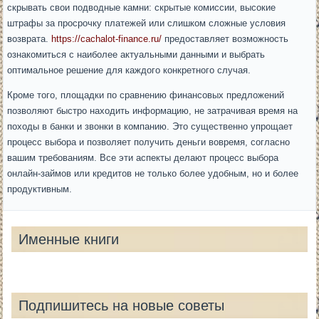
скрывать свои подводные камни: скрытые комиссии, высокие
штрафы за просрочку платежей или слишком сложные условия
возврата.
https://cachalot-finance.ru/
предоставляет возможность
ознакомиться с наиболее актуальными данными и выбрать
оптимальное решение для каждого конкретного случая.
Кроме того, площадки по сравнению финансовых предложений
позволяют быстро находить информацию, не затрачивая время на
походы в банки и звонки в компанию. Это существенно упрощает
процесс выбора и позволяет получить деньги вовремя, согласно
вашим требованиям. Все эти аспекты делают процесс выбора
онлайн-займов или кредитов не только более удобным, но и более
продуктивным.
Именные книги
Подпишитесь на новые советы