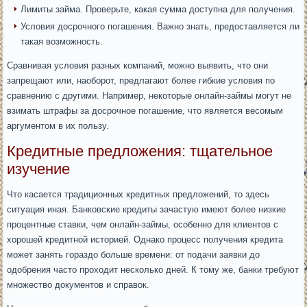
Лимиты займа. Проверьте, какая сумма доступна для получения.
Условия досрочного погашения. Важно знать, предоставляется ли
такая возможность.
Сравнивая условия разных компаний, можно выявить, что они
запрещают или, наоборот, предлагают более гибкие условия по
сравнению с другими. Например, некоторые онлайн-займы могут не
взимать штрафы за досрочное погашение, что является весомым
аргументом в их пользу.
Кредитные предложения: тщательное
изучение
Что касается традиционных кредитных предложений, то здесь
ситуация иная. Банковские кредиты зачастую имеют более низкие
процентные ставки, чем онлайн-займы, особенно для клиентов с
хорошей кредитной историей. Однако процесс получения кредита
может занять гораздо больше времени: от подачи заявки до
одобрения часто проходит несколько дней. К тому же, банки требуют
множество документов и справок.