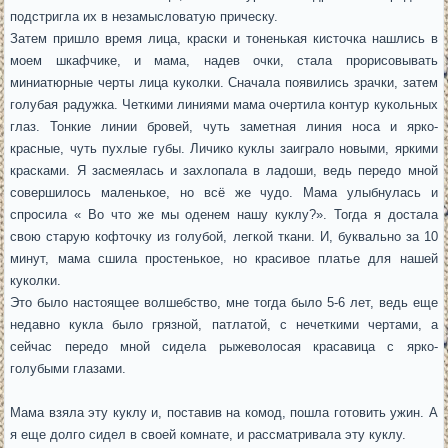
подстригла их в незамысловатую прическу.
Затем пришло время лица, краски и тоненькая кисточка нашлись в
моем шкафчике, и мама, надев очки, стала прорисовывать
миниатюрные черты лица куколки. Сначала появились зрачки, затем
голубая радужка. Четкими линиями мама очертила контур кукольных
глаз. Тонкие линии бровей, чуть заметная линия носа и ярко-
красные, чуть пухлые губы. Личико куклы заиграло новыми, яркими
красками. Я засмеялась и захлопала в ладоши, ведь передо мной
совершилось маленькое, но всё же чудо. Мама улыбнулась и
спросила « Во что же мы оденем нашу куклу?». Тогда я достала
свою старую кофточку из голубой, легкой ткани. И, буквально за 10
минут, мама сшила простенькое, но красивое платье для нашей
куколки.
Это было настоящее волшебство, мне тогда было 5-6 лет, ведь еще
недавно кукла было грязной, патлатой, с нечеткими чертами, а
сейчас передо мной сидела рыжеволосая красавица с ярко-
голубыми глазами.
Мама взяла эту куклу и, поставив на комод, пошла готовить ужин. А
я еще долго сидел в своей комнате, и рассматривала эту куклу.