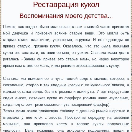
Реставрация кукол
Воспоминания моего детства...
Помню, как когда я была маленькая, к нам с мамой часто приезжал
мой дедушка и привозил всякие старые вещи. Это могли быть
старые книги, пластинки, украшения, игрушки. И вот однажды он
привез старую, грязную куклу. Оказалось, что это была любимая
кукла его сестры и, оставив ее мне, он уехал. Сначала мама долго
ругалась «Зачем он привез это старье нам», но через некоторое
время нам стало ее жаль, и мы решили отреставрировать куклу.
Сначала мы вымыли ее в чуть теплой воде с мылом, которое, к
сожалению, стерло и так бледные краски с ее кукольного личика, а
жалкие остатки волос были отрезаны и выкинуты. И вот перед нами
сидит лысая, безликая кукла из фарфора (помню наше изумление,
когда под слоем грязи оказался чуть посеревший фарфор).
Затем мама взяла плюшевую собачку с длинной рыжей шерстью и
отрезала у нее клок с хвоста. Прострочив середину на швейной
машинке, она приклеила клеем к голове куклы полученные
«волосы». Взяв ножницы, она аккуратно подравняла пряди и