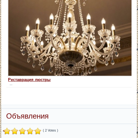
Реставрация люстры
...
Объявления
( 2 Votes )